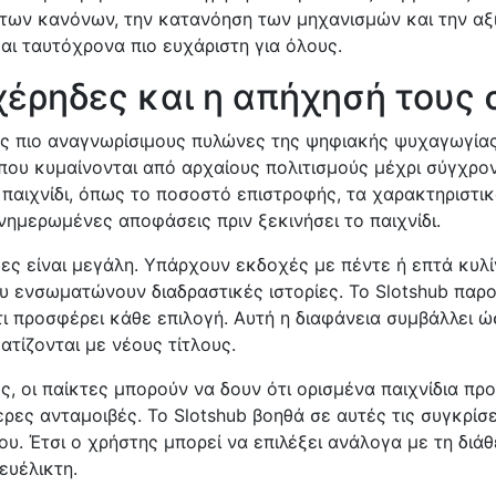
 των κανόνων, την κατανόηση των μηχανισμών και την αξ
αι ταυτόχρονα πιο ευχάριστη για όλους.
χέρηδες και η απήχησή τους 
ς πιο αναγνωρίσιμους πυλώνες της ψηφιακής ψυχαγωγίας
ου κυμαίνονται από αρχαίους πολιτισμούς μέχρι σύγχρονα 
 παιχνίδι, όπως το ποσοστό επιστροφής, τα χαρακτηριστικ
νημερωμένες αποφάσεις πριν ξεκινήσει το παιχνίδι.
ες είναι μεγάλη. Υπάρχουν εκδοχές με πέντε ή επτά κυλί
υ ενσωματώνουν διαδραστικές ιστορίες. Το Slotshub παρου
ι προσφέρει κάθε επιλογή. Αυτή η διαφάνεια συμβάλλει ώ
ματίζονται με νέους τίτλους.
, οι παίκτες μπορούν να δουν ότι ορισμένα παιχνίδια π
ρες ανταμοιβές. Το Slotshub βοηθά σε αυτές τις συγκρίσε
υ. Έτσι ο χρήστης μπορεί να επιλέξει ανάλογα με τη διάθ
ευέλικτη.