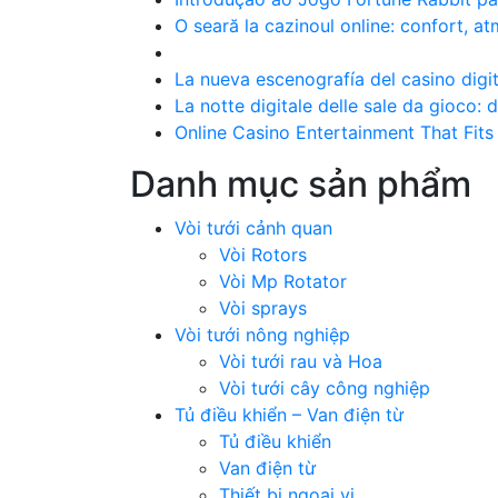
O seară la cazinoul online: confort, at
La nueva escenografía del casino digit
La notte digitale delle sale da gioco: 
Online Casino Entertainment That Fit
Danh mục sản phẩm
Vòi tưới cảnh quan
Vòi Rotors
Vòi Mp Rotator
Vòi sprays
Vòi tưới nông nghiệp
Vòi tưới rau và Hoa
Vòi tưới cây công nghiệp
Tủ điều khiển – Van điện từ
Tủ điều khiển
Van điện từ
Thiết bị ngoại vi