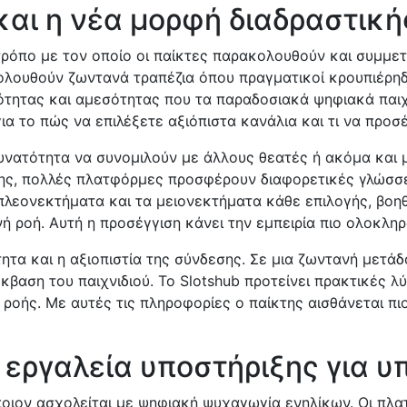
 και η νέα μορφή διαδραστικ
 τρόπο με τον οποίο οι παίκτες παρακολουθούν και συμμετέ
λουθούν ζωντανά τραπέζια όπου πραγματικοί κρουπιέρηδες
ότητας και αμεσότητας που τα παραδοσιακά ψηφιακά παιχ
α το πώς να επιλέξετε αξιόπιστα κανάλια και τι να προσέ
 δυνατότητα να συνομιλούν με άλλους θεατές ή ακόμα και μ
ης, πολλές πλατφόρμες προσφέρουν διαφορετικές γλώσσε
 πλεονεκτήματα και τα μειονεκτήματα κάθε επιλογής, βοηθ
ή ροή. Αυτή η προσέγγιση κάνει την εμπειρία πιο ολοκλη
τητα και η αξιοπιστία της σύνδεσης. Σε μια ζωντανή μετ
βαση του παιχνιδιού. Το Slotshub προτείνει πρακτικές λ
οής. Με αυτές τις πληροφορίες ο παίκτης αισθάνεται πιο
 εργαλεία υποστήριξης για 
όποιον ασχολείται με ψηφιακή ψυχαγωγία ενηλίκων. Οι π