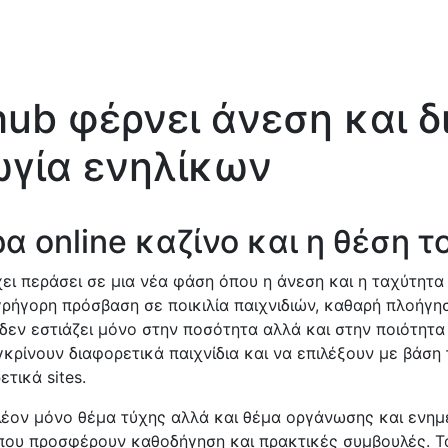
shub φέρνει άνεση και 
γία ενηλίκων
 online καζίνο και η θέση τ
ι περάσει σε μια νέα φάση όπου η άνεση και η ταχύτητα 
ήγορη πρόσβαση σε ποικιλία παιχνιδιών, καθαρή πλοήγη
ί δεν εστιάζει μόνο στην ποσότητα αλλά και στην ποιότητα
ρίνουν διαφορετικά παιχνίδια και να επιλέξουν με βάση τ
τικά sites.
 πλέον μόνο θέμα τύχης αλλά και θέμα οργάνωσης και ενημ
που προσφέρουν καθοδήγηση και πρακτικές συμβουλές. Το