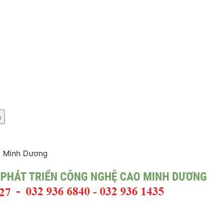
o Minh Dương