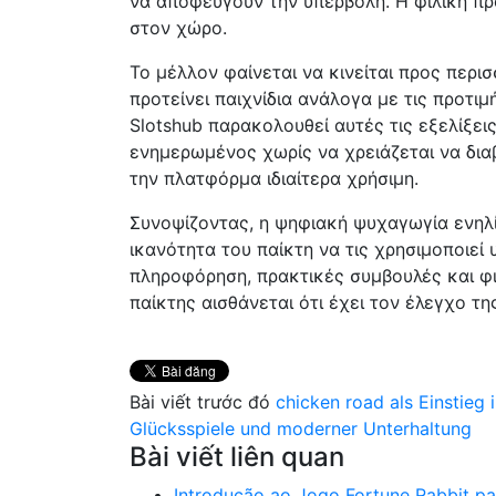
να αποφεύγουν την υπερβολή. Η φιλική πρ
στον χώρο.
Το μέλλον φαίνεται να κινείται προς περ
προτείνει παιχνίδια ανάλογα με τις προτι
Slotshub παρακολουθεί αυτές τις εξελίξεις
ενημερωμένος χωρίς να χρειάζεται να δια
την πλατφόρμα ιδιαίτερα χρήσιμη.
Συνοψίζοντας, η ψηφιακή ψυχαγωγία ενηλί
ικανότητα του παίκτη να τις χρησιμοποιεί
πληροφόρηση, πρακτικές συμβουλές και φιλ
παίκτης αισθάνεται ότι έχει τον έλεγχο τ
Bài viết trước đó
chicken road als Einstieg i
Glücksspiele und moderner Unterhaltung
Bài viết liên quan
Introdução ao Jogo Fortune Rabbit par