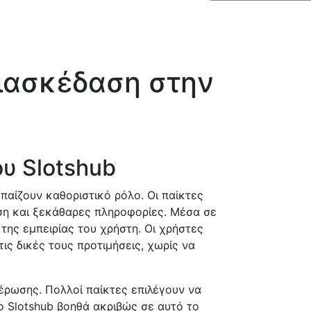
διασκέδαση στην
ου Slotshub
παίζουν καθοριστικό ρόλο. Οι παίκτες
ση και ξεκάθαρες πληροφορίες. Μέσα σε
 της εμπειρίας του χρήστη. Οι χρήστες
ις δικές τους προτιμήσεις, χωρίς να
έρωσης. Πολλοί παίκτες επιλέγουν να
 Slotshub βοηθά ακριβώς σε αυτό το