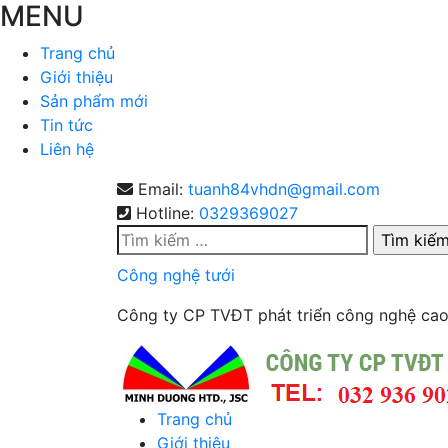
MENU
Trang chủ
Giới thiệu
Sản phẩm mới
Tin tức
Liên hệ
Email:
tuanh84vhdn@gmail.com
Hotline:
0329369027
Tìm
kiếm
Công nghệ tưới
cho:
Công ty CP TVĐT phát triển công nghệ ca
Trang chủ
Giới thiệu