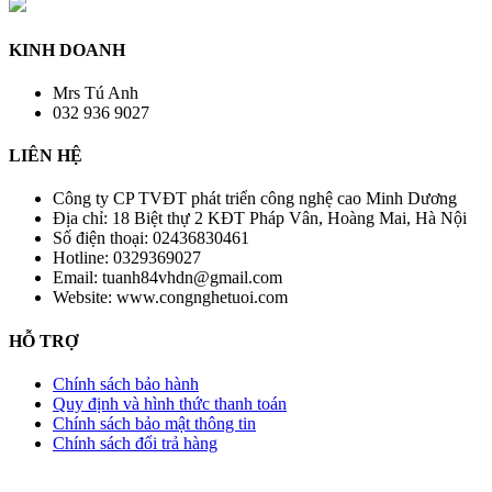
KINH DOANH
Mrs Tú Anh
032 936 9027
LIÊN HỆ
Công ty CP TVĐT phát triển công nghệ cao Minh Dương
Địa chỉ:
18 Biệt thự 2 KĐT Pháp Vân, Hoàng Mai, Hà Nội
Số điện thoại:
02436830461
Hotline:
0329369027
Email:
tuanh84vhdn@gmail.com
Website:
www.congnghetuoi.com
HỖ TRỢ
Chính sách bảo hành
Quy định và hình thức thanh toán
Chính sách bảo mật thông tin
Chính sách đổi trả hàng