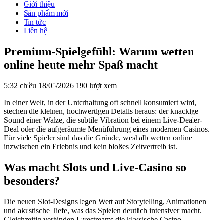
Giới thiệu
Sản phẩm mới
Tin tức
Liên hệ
Premium-Spielgefühl: Warum wetten
online heute mehr Spaß macht
5:32 chiều 18/05/2026
190 lượt xem
In einer Welt, in der Unterhaltung oft schnell konsumiert wird,
stechen die kleinen, hochwertigen Details heraus: der knackige
Sound einer Walze, die subtile Vibration bei einem Live-Dealer-
Deal oder die aufgeräumte Menüführung eines modernen Casinos.
Für viele Spieler sind das die Gründe, weshalb wetten online
inzwischen ein Erlebnis und kein bloßes Zeitvertreib ist.
Was macht Slots und Live-Casino so
besonders?
Die neuen Slot-Designs legen Wert auf Storytelling, Animationen
und akustische Tiefe, was das Spielen deutlich intensiver macht.
Gleichzeitig verbinden Livestreams die klassische Casino-