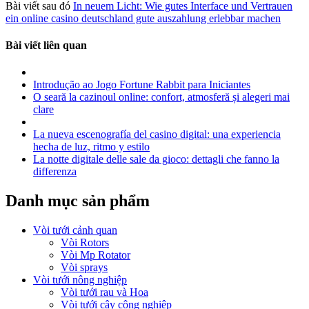
Bài viết sau đó
In neuem Licht: Wie gutes Interface und Vertrauen
ein online casino deutschland gute auszahlung erlebbar machen
Bài viết liên quan
Introdução ao Jogo Fortune Rabbit para Iniciantes
O seară la cazinoul online: confort, atmosferă și alegeri mai
clare
La nueva escenografía del casino digital: una experiencia
hecha de luz, ritmo y estilo
La notte digitale delle sale da gioco: dettagli che fanno la
differenza
Danh mục sản phẩm
Vòi tưới cảnh quan
Vòi Rotors
Vòi Mp Rotator
Vòi sprays
Vòi tưới nông nghiệp
Vòi tưới rau và Hoa
Vòi tưới cây công nghiệp