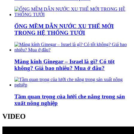
ỐNG MỀM DẪN NƯỚC XU THẾ MỚI
TRONG HỆ THỐNG TƯỚI
Màng kính Ginegar – Israel là gì? Có tốt
không? Giá bao nhiêu? Mua ở đâu?
Tầm quan trọng của lưới che nắng trong sản
xuất nông nghiệp
VIDEO