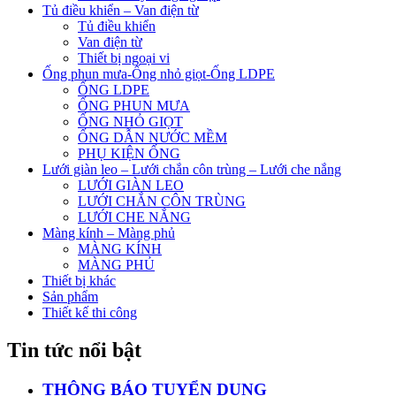
Tủ điều khiển – Van điện từ
Tủ điều khiển
Van điện từ
Thiết bị ngoại vi
Ống phun mưa-Ống nhỏ giọt-Ống LDPE
ỐNG LDPE
ỐNG PHUN MƯA
ỐNG NHỎ GIỌT
ỐNG DẪN NƯỚC MỀM
PHỤ KIỆN ỐNG
Lưới giàn leo – Lưới chắn côn trùng – Lưới che nắng
LƯỚI GIÀN LEO
LƯỚI CHẮN CÔN TRÙNG
LƯỚI CHE NẮNG
Màng kính – Màng phủ
MÀNG KÍNH
MÀNG PHỦ
Thiết bị khác
Sản phẩm
Thiết kế thi công
Tin tức nổi bật
THÔNG BÁO TUYỂN DỤNG