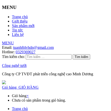
MENU
Trang chủ
Giới thiệu
Sản phẩm mới
Tin tức
Liên hệ
MENU
Email:
tuanh84vhdn@gmail.com
Hotline:
0329369027
Tìm kiếm cho:
Công nghệ tưới
Công ty CP TVĐT phát triển công nghệ cao Minh Dương
Giỏ hàng
GIỎ HÀNG
Giỏ hàng
×
Chưa có sản phẩm trong giỏ hàng.
Trang chủ