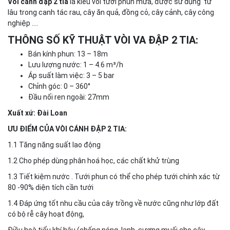
Vòi cánh đập 2 tia
là kiểu vòi tưới phun mưa, được sử dụng từ
lâu trong canh tác rau, cây ăn quả, đồng cỏ, cây cảnh, cây công
nghiệp ….
THÔNG SỐ KỸ THUẬT VÒI VA ĐẬP 2 TIA:
Bán kính phun: 13 – 18m
Lưu lượng nước: 1 – 4.6 m³/h
Áp suất làm việc: 3 – 5 bar
Chỉnh góc: 0 – 360°
Đầu nối ren ngoài: 27mm
Xuất xứ: Đài Loan
ƯU ĐIỂM CỦA VÒI CÁNH ĐẬP 2 TIA:
1.1 Tăng năng suất lao động
1.2 Cho phép dùng phân hoá học, các chất khử trùng
1.3 Tiết kiệm nước . Tưới phun có thể cho phép tưới chính xác từ
80 -90% diện tích cần tưới
1.4 Đáp ứng tốt nhu cầu của cây trồng về nước cũng như lớp đất
có bộ rễ cây hoạt động,
Điều hoà tiểu khí hậu (chống nóng, lạnh, sương muối cho cây