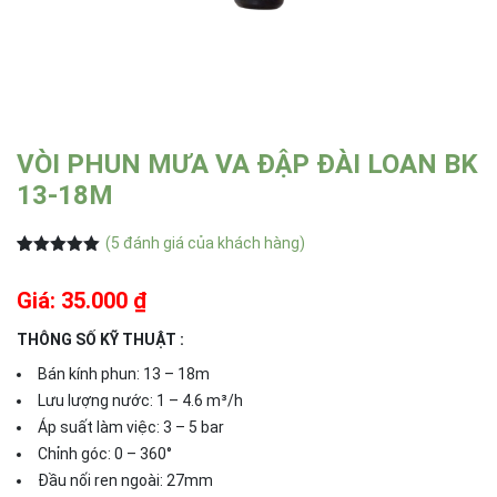
VÒI PHUN MƯA VA ĐẬP ĐÀI LOAN BK
13-18M
(
5
đánh giá của khách hàng)
5.00
5
trên 5
dựa trên
Giá: 35.000 ₫
đánh giá
THÔNG SỐ KỸ THUẬT :
Bán kính phun: 13 – 18m
Lưu lượng nước: 1 – 4.6 m³/h
Áp suất làm việc: 3 – 5 bar
Chỉnh góc: 0 – 360°
Đầu nối ren ngoài: 27mm