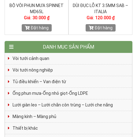
ẮM
BỘ VÒI PHUN MƯA SPINNET
DÙI ĐỤC LỖ KT 3.5MM SAB –
MD65L
ITALIA
Giá: 30.000 ₫
Giá: 120.000 ₫
Đặt hàng
Đặt hàng
DANH MỤC SẢN PHẨM
Vòi tưới cảnh quan
Vòi tưới nông nghiệp
Tủ điều khiển – Van điện từ
Ống phun mưa-Ống nhỏ giọt-Ống LDPE
Lưới giàn leo – Lưới chắn côn trùng – Lưới che nắng
Màng kính – Màng phủ
Thiết bị khác